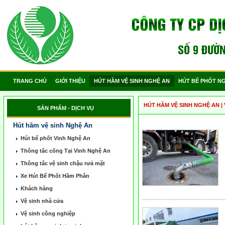
TRANG CHỦ
GIỚI THIỆU
HÚT HẦM VỆ SINH NGHỆ AN
HÚT BỂ PHỐT N
HÚT HẦM VỆ SINH NGHỆ AN
|
SẢN PHẨM - DỊCH VỤ
Hút hầm vệ sinh Nghệ An
Hút bể phốt Vinh Nghệ An
Thông tắc cống Tại Vinh Nghệ An
Thông tắc vệ sinh chậu rưả mặt
Xe Hút Bể Phốt Hầm Phân
Khách hàng
Vệ sinh nhà cửa
Vệ sinh công nghiệp