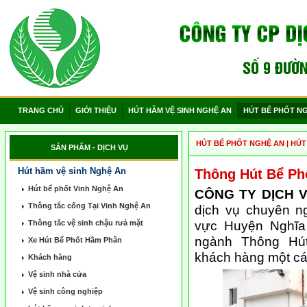
TRANG CHỦ
GIỚI THIỆU
HÚT HẦM VỆ SINH NGHỆ AN
HÚT BỂ PHỐT N
HÚT BỂ PHỐT NGHỆ AN
|
HÚT
SẢN PHẨM - DỊCH VỤ
Hút hầm vệ sinh Nghệ An
Thông Hút Bể Ph
Hút bể phốt Vinh Nghệ An
CÔNG TY DỊCH 
Thông tắc cống Tại Vinh Nghệ An
dịch vụ chuyên n
vực Huyện Nghĩa
Thông tắc vệ sinh chậu rưả mặt
ngành Thông Hú
Xe Hút Bể Phốt Hầm Phân
khách hàng một các
Khách hàng
Vệ sinh nhà cửa
Vệ sinh công nghiệp