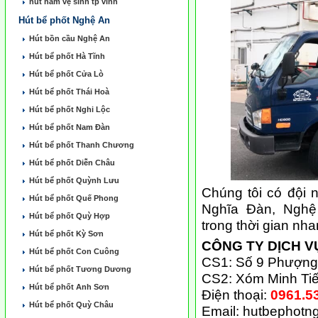
hút hầm vẹ sinh tp vinh
Hút bể phốt Nghệ An
Hút bồn cầu Nghệ An
Hút bể phốt Hà Tĩnh
Hút bể phốt Cửa Lò
Hút bể phốt Thái Hoà
Hút bể phốt Nghi Lộc
Hút bể phốt Nam Đàn
Hút bể phốt Thanh Chương
Hút bể phốt Diễn Châu
Hút bể phốt Quỳnh Lưu
Chúng tôi có đội 
Hút bể phốt Quế Phong
Nghĩa Đàn, Nghệ
Hút bể phốt Quỳ Hợp
trong thời gian nha
Hút bể phốt Kỳ Sơn
CÔNG TY DỊCH V
Hút bể phốt Con Cuông
CS1: Số 9 Phượng 
Hút bể phốt Tương Dương
CS2: Xóm Minh Ti
Hút bể phốt Anh Sơn
Điện thoại:
0961.53
Hút bể phốt Quỳ Châu
Email:
hutbephotn