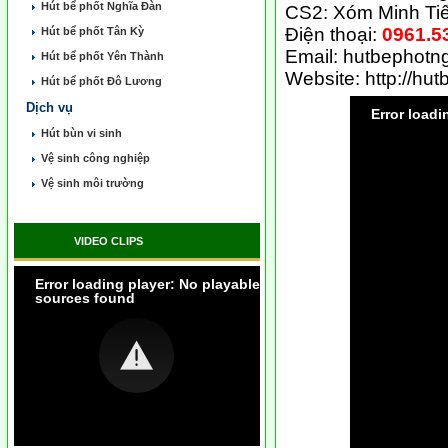
Hút bể phốt Nghĩa Đàn
CS2: Xóm Minh Ti
Điện thoại:
0961.53
Hút bể phốt Tân Kỳ
Email:
hutbephotn
Hút bể phốt Yên Thành
Website: http://h
Hút bể phốt Đô Lương
Dịch vụ
Error loadi
Hút bùn vi sinh
Vệ sinh công nghiệp
Vệ sinh môi trường
VIDEO CLIPS
Error loading player: No playable
sources found