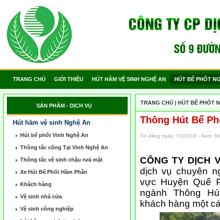
TRANG CHỦ
GIỚI THIỆU
HÚT HẦM VỆ SINH NGHỆ AN
HÚT BỂ PHỐT N
TRANG CHỦ
|
HÚT BỂ PHỐT 
SẢN PHẨM - DỊCH VỤ
Thông Hút Bể Ph
Hút hầm vệ sinh Nghệ An
Hút bể phốt Vinh Nghệ An
Tin đăng ngày: 7/1/2019 - Xem: 5
Thông tắc cống Tại Vinh Nghệ An
CÔNG TY DỊCH 
Thông tắc vệ sinh chậu rưả mặt
dịch vụ chuyên n
Xe Hút Bể Phốt Hầm Phân
vực Huyện Quế P
Khách hàng
ngành Thông Hú
Vệ sinh nhà cửa
khách hàng một các
Vệ sinh công nghiệp